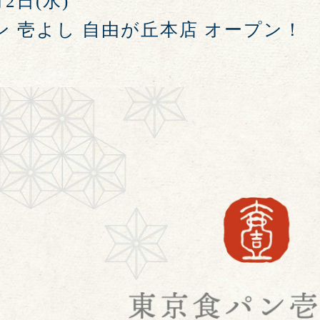
月2日(水)
ン 壱よし 自由が丘本店 オープン！